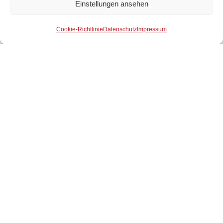
Einstellungen ansehen
Der Wirtschaftsbund ist Ihr
Mitglied werden
starker Partner.
Cookie-Richtlinie
Datenschutz
Impressum
22. Juli 2026
3 Minuten Lesezeit
Herbstfest Melk 2026: Ein Abend für Wirtschaft und Gemeinschaft
Die Silberlöwen Tulln besuchten auf ihrer Reise auch