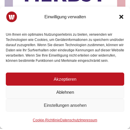
Einwilligung verwalten
Um Ihnen ein optimales Nutzungserlebnis zu bieten, verwenden wir
Technologien wie Cookies, um Geräteinformationen zu speichern und/oder
darauf zuzugreifen. Wenn Sie diesen Technologien zustimmen, können wir
Daten wie Ihr Surfverhalten oder eindeutige Kennungen auf dieser Website
verarbeiten. Wenn Sie Ihre Einwilligung nicht erteilen oder widerrufen,
können bestimmte Funktionen und Merkmale eingeschränkt sein.
Akzeptieren
Ablehnen
Einstellungen ansehen
Der Wirtschaftsbund ist Ihr
Mitglied werden
22. Juli 2026
3 Minuten Lesezeit
starker Partner.
Cookie-Richtlinie
Datenschutz
Impressum
Herbstfest Melk 2026: Ein Abend für Wirtschaft und Gemeinschaft