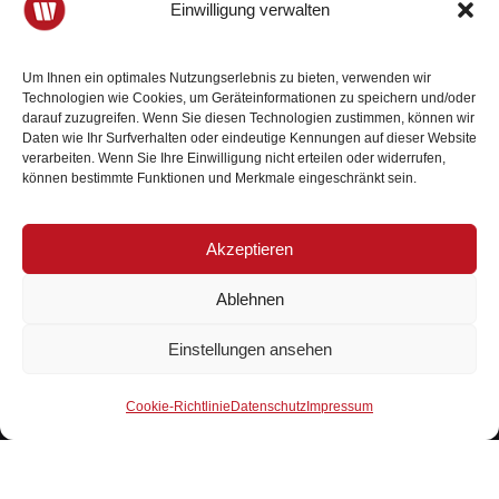
Einwilligung verwalten
Hollabrunn
Um Ihnen ein optimales Nutzungserlebnis zu bieten, verwenden wir
Horn
Technologien wie Cookies, um Geräteinformationen zu speichern und/oder
darauf zuzugreifen. Wenn Sie diesen Technologien zustimmen, können wir
Korneuburg
Daten wie Ihr Surfverhalten oder eindeutige Kennungen auf dieser Website
verarbeiten. Wenn Sie Ihre Einwilligung nicht erteilen oder widerrufen,
Krems
können bestimmte Funktionen und Merkmale eingeschränkt sein.
Lilienfeld
Akzeptieren
zur Bundesleitung
Melk
Ablehnen
Mistelbach
Einstellungen ansehen
Mödling
Der Wirtschaftsbund ist Ihr
Mitglied werden
Wirtschaftsbund Niederösterreich
Neunkirchen
starker Partner.
Cookie-Richtlinie
Datenschutz
Impressum
Scheibbs
Wirtschaftsbund in Österreich
St. Pölten