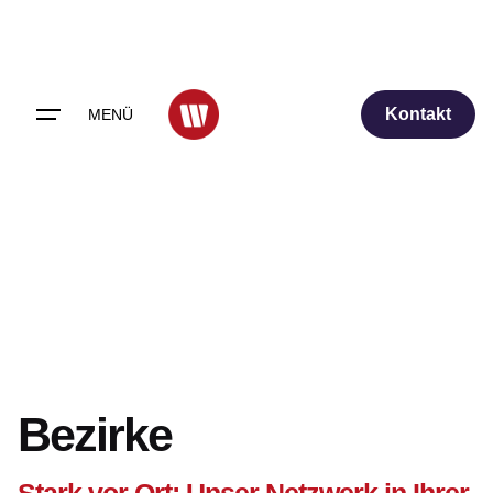
Skip
to
content
Kontakt
MENÜ
Bezirke
Stark vor Ort: Unser Netzwerk in Ihrer