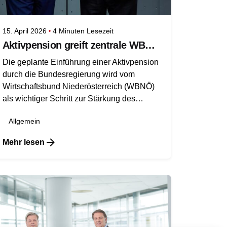
15. April 2026
4 Minuten Lesezeit
Aktivpension greift zentrale WBNÖ-Forderung auf
Die geplante Einführung einer Aktivpension
durch die Bundesregierung wird vom
Wirtschaftsbund Niederösterreich (WBNÖ)
als wichtiger Schritt zur Stärkung des
Arbeitsmarkts bewertet. Die Maßnahme
Allgemein
entspricht einer zentralen Forderung des
Wirtschaftsbundes.
Mehr lesen