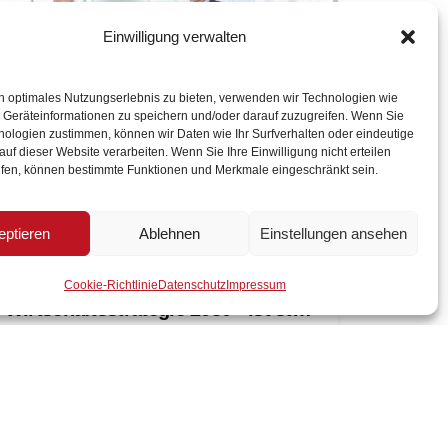
Einwilligung verwalten
n optimales Nutzungserlebnis zu bieten, verwenden wir Technologien wie
 Geräteinformationen zu speichern und/oder darauf zuzugreifen. Wenn Sie
nologien zustimmen, können wir Daten wie Ihr Surfverhalten oder eindeutige
f dieser Website verarbeiten. Wenn Sie Ihre Einwilligung nicht erteilen
ufen, können bestimmte Funktionen und Merkmale eingeschränkt sein.
eptieren
Ablehnen
Einstellungen ansehen
24. Februar 2026
4 Minuten Lesezeit
Cookie-Richtlinie
Datenschutz
Impressum
Wirtschaftsstrategie 2030+ ist starkes Signal für Wettbewerbsfähigkeit und Innovation in Niederösterreich
Unter dem Leitmotiv „Wirtschaft stärken.
Zukunft sichern.“ wurde heute von
Landeshauptfrau Johanna Mikl-Leitner die
neue Wirtschaftsstrategie für
Niederösterreich vorgestellt. Der