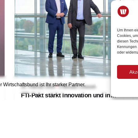
Um Ihnen ei
Cookies, um
diesen Tech
Kennungen au
oder widerr
Akz
r Wirtschaftsbund ist Ihr starker Partner.
Mitglied werden
25. Februar 2026
3 Minuten Lesezeit
FTI-Pakt stärkt Innovation und industrielle Wettbewerbsfähigkeit
Mit dem beschlossenen FTI-Pakt stellt die
Bundesregierung rund 5,5 Milliarden Euro
für den Zeitraum 2027 bis 2029 zur
Verfügung und setzt damit einen wichtigen
wirtschaftspolitischen Investitionsimpuls.