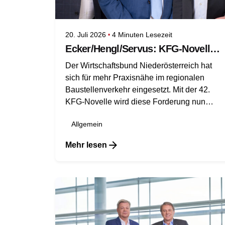
20. Juli 2026
4 Minuten Lesezeit
Ecker/Hengl/Servus: KFG-Novelle bringt praxisnahe Entlastung
Der Wirtschaftsbund Niederösterreich hat
sich für mehr Praxisnähe im regionalen
Baustellenverkehr eingesetzt. Mit der 42.
KFG-Novelle wird diese Forderung nun
umgesetzt: Bestimmte LKW mit
Allgemein
Kippvorrichtung oder Ladekran erhalten
künftig im regionalen Einsatz mehr
Mehr lesen
Spielraum beim höchstzulässigen
Gesamtgewicht.