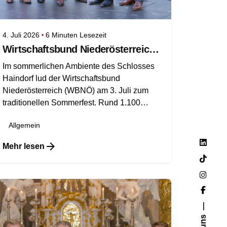
4. Juli 2026
6 Minuten Lesezeit
Wirtschaftsbund Niederösterreich feierte Sommerfest im Schloss Haindorf
Im sommerlichen Ambiente des Schlosses
Haindorf lud der Wirtschaftsbund
Niederösterreich (WBNÖ) am 3. Juli zum
traditionellen Sommerfest. Rund 1.100
Gäste aus Wirtschaft und Politik folgten der
Allgemein
Einladung und nutzten den Abend für
persönlichen Austausch, gute Gespräche
Mehr lesen
und ein Zeichen des Miteinanders. Für die
musikalische Umrahmung sorgten Werner
Auer und Band „MUSICALS & MOVIES". In
ihren Ansprachen zogen WKNÖ Präsident
WBNÖ Landesgruppenobmann Wolfgang
Ecker, Abgeordneter zum Nationalrat
WBNÖ Direktor Harald Servus und VPNÖ-