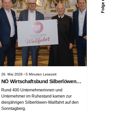
Folge uns
Klubobmann LAbg. Kurt Hackl eine Bilanz
der vergangenen Monate und richteten den
Blick auf die anstehenden Aufgaben für den
Wirtschaftsstandort Niederösterreich.
26. Mai 2026
5 Minuten Lesezeit
NÖ Wirtschaftsbund Silberlöwen Wallfahrt auf dem Sonntagberg
Rund 400 Unternehmerinnen und
Unternehmer im Ruhestand kamen zur
diesjährigen Silberlöwen-Wallfahrt auf den
Sonntagberg.