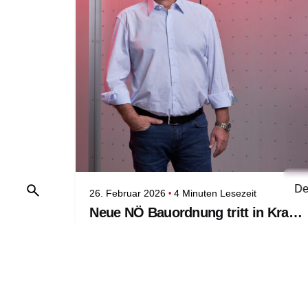
De
26. Februar 2026
4 Minuten Lesezeit
Neue NÖ Bauordnung tritt in Kraft. Wichtiger Schritt für leistbareres Bauen und Sanieren
Mit 1. März tritt die novellierte NÖ
Bauordnung in Kraft und bringt damit
wichtige Erleichterungen für Bauen und
Sanieren in Niederösterreich. Die Reform
geht auf eine Initiative des