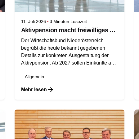
11. Juli 2026
3 Minuten Lesezeit
Aktivpension macht freiwilliges Weiterarbeiten spürbar attraktiver
Der Wirtschaftsbund Niederösterreich
begrüßt die heute bekannt gegebenen
Details zur konkreten Ausgestaltung der
Aktivpension. Ab 2027 sollen Einkünfte aus
einer Erwerbstätigkeit nach Erreichen des
Allgemein
gesetzlichen Pensionsalters bis zu 15.000
Euro jährlich steuerfrei bleiben. Zusätzlich
Mehr lesen
soll für Arbeiterinnen, Arbeiter und
Angestellte der eigene Beitrag zur
Pensionsversicherung entfallen. Eine
entsprechende Entlastung ist auch für
Selbstständige vorgesehen. Insgesamt
sollen rund 150.000 Menschen von der
Aktivpension profitieren.