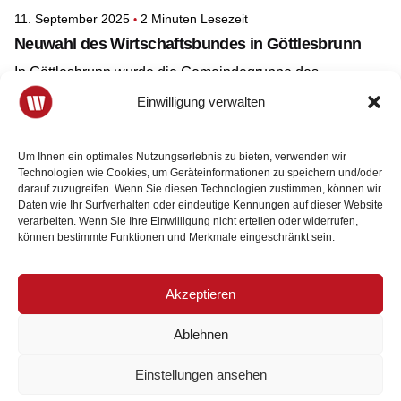
11. September 2025
2 Minuten Lesezeit
Neuwahl des Wirtschaftsbundes in Göttlesbrunn
In Göttlesbrunn wurde die Gemeindegruppe des
Wirtschaftsbundes neu gewählt. Dabei erhielt Rudolf
Einwilligung verwalten
Bsteh das Vertrauen der Mitglieder und wurde zum neuen
Obmann gewählt. Unterstützt wird er künftig von Thomas
Petzel, der die Funktion des Obmann-Stellvertreters
Um Ihnen ein optimales Nutzungserlebnis zu bieten, verwenden wir
Technologien wie Cookies, um Geräteinformationen zu speichern und/oder
Bruck/Leitha
übernimmt.
darauf zuzugreifen. Wenn Sie diesen Technologien zustimmen, können wir
Daten wie Ihr Surfverhalten oder eindeutige Kennungen auf dieser Website
Mehr lesen
verarbeiten. Wenn Sie Ihre Einwilligung nicht erteilen oder widerrufen,
können bestimmte Funktionen und Merkmale eingeschränkt sein.
Load More
Akzeptieren
Ablehnen
Einstellungen ansehen
Der Wirtschaftsbund ist Ihr