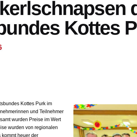
kerlschnapsen 
bundes Kottes 
6
tsbundes Kottes Purk im
eilnehmerinnen und Teilnehmer
esamt wurden Preise im Wert
eise wurden von regionalen
ös kommt heuer der