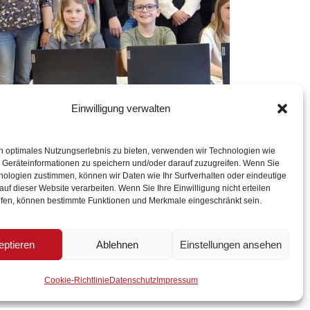
Einwilligung verwalten
23. April 2026
3 Minuten Lesezeit
Wirtschaftsbund Kottes-Purk spendet Laptops für die Volksschule Kottes-Purk
n optimales Nutzungserlebnis zu bieten, verwenden wir Technologien wie
 Geräteinformationen zu speichern und/oder darauf zuzugreifen. Wenn Sie
Der Reinerlös vom Schmankerlschnapsen
nologien zustimmen, können wir Daten wie Ihr Surfverhalten oder eindeutige
des Wirtschaftsbunds Kottes-Purk wird
f dieser Website verarbeiten. Wenn Sie Ihre Einwilligung nicht erteilen
jedes Jahr einem Verein oder einer
ufen, können bestimmte Funktionen und Merkmale eingeschränkt sein.
Institution zur Verfügung gestellt. In diesem
Jahr wurden Laptops für die Volksschule
eptieren
Ablehnen
Einstellungen ansehen
Nächster Beitrag
Zwettl
Kottes-Purk angekauft.
11.
Mehr lesen
Schmankerlschnapsen
Cookie-Richtlinie
Datenschutz
Impressum
des Wirtschaftsbundes