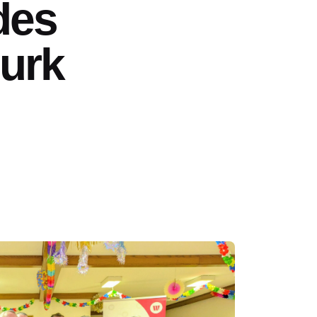
des
Purk