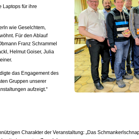
 Laptops für ihre
erln wie Geselchtem,
wöhnt. Für den Ablauf
m Obmann Franz Schrammel
ackl, Helmut Goiser, Julia
einer.
rdigte das Engagement des
vsten Gruppen unserer
staltungen aufzeigt.“
tzigen Charakter der Veranstaltung: „Das Schmankerlschnaps