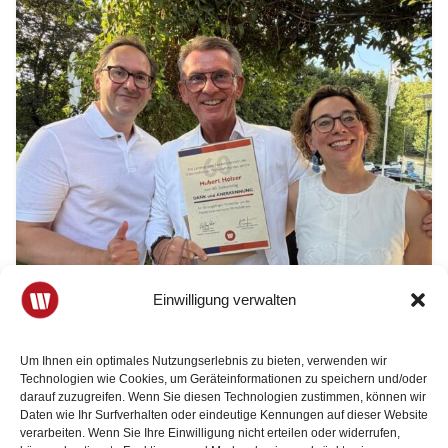
Einwilligung verwalten
30. Juli 2026
3 Minuten Lesezeit
Um Ihnen ein optimales Nutzungserlebnis zu bieten, verwenden wir
Hubert Holzer feiert 60. Geburtstag
Technologien wie Cookies, um Geräteinformationen zu speichern und/oder
darauf zuzugreifen. Wenn Sie diesen Technologien zustimmen, können wir
Ein runder Geburtstag verdient eine besondere Feier.
Daten wie Ihr Surfverhalten oder eindeutige Kennungen auf dieser Website
Hubert Holzer lud anlässlich seines 60. Geburtstages
verarbeiten. Wenn Sie Ihre Einwilligung nicht erteilen oder widerrufen,