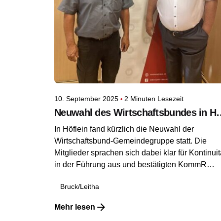
10. September 2025
2 Minuten Lesezeit
Neuwahl des Wirtsch
In Höflein fand kürzlich die Neuwahl der
Wirtschaftsbund-Gemeindegruppe statt. Die
Mitglieder sprachen sich dabei klar für Kontinuit
in der Führung aus und bestätigten KommR
Alexander Zentner erneut als Obmann des
Bruck/Leitha
Wirtschaftsbundes Höflein.
Mehr lesen