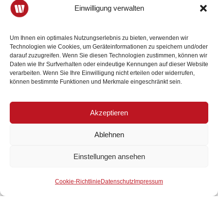
Sie Schwierigkeiten bei der Nutzung haben, bitten wir Sie,
Einwilligung verwalten
uns zu kontaktieren:
Wirtschaftsbund Niederösterreich
Um Ihnen ein optimales Nutzungserlebnis zu bieten, verwenden wir
Technologien wie Cookies, um Geräteinformationen zu speichern und/oder
Ferstlergasse 4
darauf zuzugreifen. Wenn Sie diesen Technologien zustimmen, können wir
3100 St. Pölten
Daten wie Ihr Surfverhalten oder eindeutige Kennungen auf dieser Website
verarbeiten. Wenn Sie Ihre Einwilligung nicht erteilen oder widerrufen,
Telefon: 02742/9020-3000
können bestimmte Funktionen und Merkmale eingeschränkt sein.
Fax: 02742/9020-3500
E-Mail: office@wbnoe.at
Akzeptieren
Wir bemühen uns, Ihre Hinweise zeitnah zu prüfen und
umzusetzen.
Ablehnen
Durchsetzungsverfahren
Einstellungen ansehen
Der Wirtschaftsbund ist Ihr
Mitglied werden
Wenn Sie auf Ihre Mitteilung oder Anfrage zur
starker Partner.
Cookie-Richtlinie
Datenschutz
Impressum
Barrierefreiheit der Website keine zufriedenstellende
Antwort erhalten, können Sie sich an die
Beschwerdestelle der Österreichischen